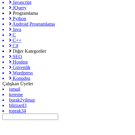
Javascript
JQuery
Programlama
Python
Android Programlama
Java
C
C++
C#
Diğer Kategoriler
SEO
Hosting
Güvenlik
Wordpress
Konudışı
Çalışkan Üyeler
ismail
kereme
burak2yilmaz
blizzard3
toprak34
Gizlilik Politikası
İletişim