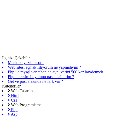
İlginizi Çekebilir
Merhaba yazılım soru
Web sitesi açmak istiyorum ne yapmalıyım ?
Php ile mysql veritabanına aynı veriyi 500 kez kaydetmek
Php ile resim boyutunu nasıl alabilirim ?
Get ve post arasında ne fark var ?
Kategoriler
Web Tasarım
Html
Css
Web Programlama
Php
Asp