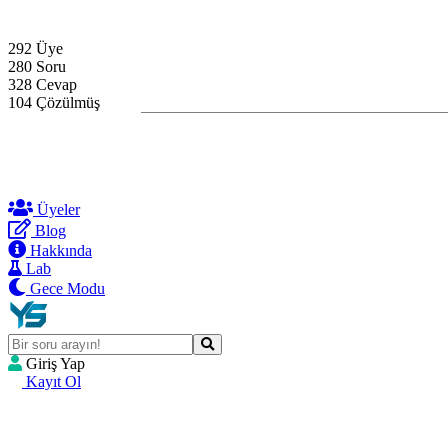
Hakkında
Blog
292 Üye
280 Soru
328 Cevap
104 Çözülmüş
Üyeler
Blog
Hakkında
Lab
Gece Modu
Giriş Yap
Kayıt Ol