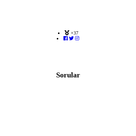
+37
Takip
0
Takipçi
0
Sorular