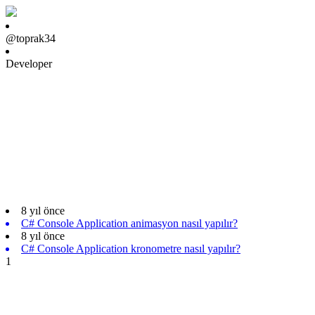
@toprak34
Developer
8 yıl önce
C# Console Application animasyon nasıl yapılır?
8 yıl önce
C# Console Application kronometre nasıl yapılır?
1