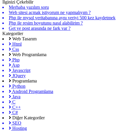
İlginizi Çekebilir
Merhaba yazılım soru
Web sitesi açmak istiyorum ne yapmalıyım ?
Php ile mysql veritabanına aynı veriyi 500 kez kaydetmek
Php ile resim boyutunu nasıl alabilirim ?
Get ve post arasında ne fark var ?
Kategoriler
Web Tasarım
Html
Css
Web Programlama
Php
Asp
Javascript
JQuery
Programlama
Python
Android Programlama
Java
C
C++
C#
Diğer Kategoriler
SEO
Hosting