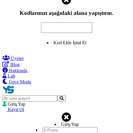
Kodlarınızı aşağıdaki alana yapıştırın.
Kod Ekle
İptal Et
Üyeler
Blog
Hakkında
Lab
Gece Modu
Giriş Yap
Kayıt Ol
Giriş Yap