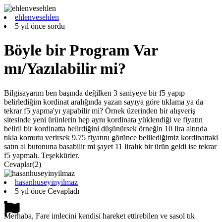
ehlenvesehlen
5 yıl önce sordu
Böyle bir Program Var
mı/Yazılabilir mi?
Bilgisayarım ben başında değilken 3 saniyeye bir f5 yapıp
belirlediğim kordinat aralığında yazan sayıya göre tıklama ya da
tekrar f5 yapma'yı yapabilir mi? Örnek üzerinden bir alışveriş
sitesinde yeni ürünlerin hep aynı kordinata yüklendiği ve fiyatın
belirli bir kordinatta belirdiğini düşünürsek örneğin 10 lira altında
tıkla komutu verirsek 9.75 fiyatını görünce belilediğimiz kordinattaki
satın al butonuna basabilir mi şayet 11 liralık bir ürün geldi ise tekrar
f5 yapmalı. Teşekkürler.
Cevaplar(2)
hasanhuseyinyilmaz
5 yıl önce Cevapladı
Merhaba, Fare imlecini kendisi hareket ettirebilen ve sasol tık