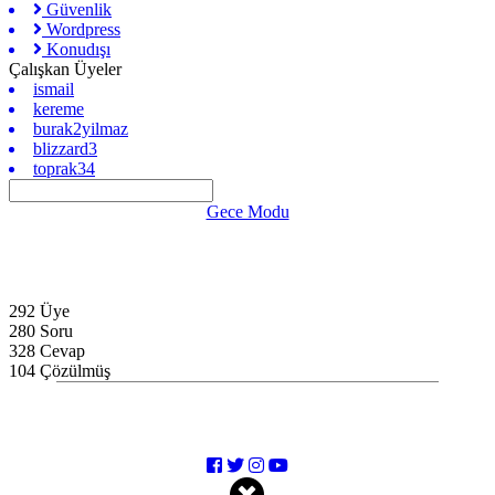
Güvenlik
Wordpress
Konudışı
Çalışkan Üyeler
ismail
kereme
burak2yilmaz
blizzard3
toprak34
Gece Modu
Gizlilik Politikası
İletişim
Hakkında
Blog
292 Üye
280 Soru
328 Cevap
104 Çözülmüş
Bizi takip etmeyi unutmayın